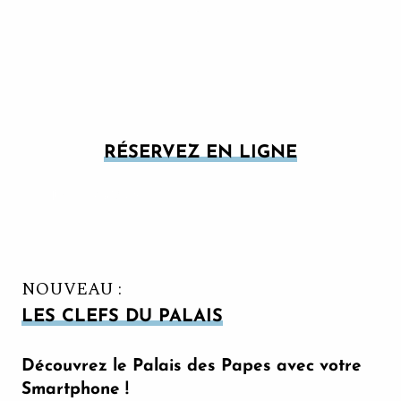
RÉSERVEZ EN LIGNE
PALAIS DES PAPES + PONT
AUTRES OFFRES POUR LE PALAIS
D'AVIGNON - 2 ADULTES + 2
DES PAPES
ENFANTS OU PLUS (8-17 ANS)
NOUVEAU :
LES CLEFS DU PALAIS
Découvrez le Palais des Papes avec votre
Smartphone !