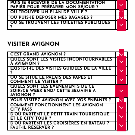
PUIS-JE RECEVOIR DE LA DOCUMENTATION
PAPIER POUR PRÉPARER MON SÉJOUR ?
OÙ TROUVER UN PLAN DE VILLE ?
OÙ PUIS-JE DÉPOSER MES BAGAGES ?
OÙ SE TROUVENT LES TOILETTES PUBLIQUES
?
VISITER AVIGNON
C’EST GRAND AVIGNON ?
QUELS SONT LES VISITES INCONTOURNABLES
À AVIGNON ?
EXISTE-T-IL DES VISITES GUIDÉES DE LA VILLE
?
OÙ SE SITUE LE PALAIS DES PAPES ET
COMMENT LE VISITER ?
QUELS SONT LES ÉVÈNEMENTS DE CE
SOIR/CE WEEK-END/ CETTE SEMAINE À
AVIGNON ?
VOUS VISITEZ AVIGNON AVEC VOS ENFANTS ?
COMMENT FONCTIONNENT LES AVIGNON
CITY PASS
D’OÙ PARTENT LE PETIT TRAIN TOURISTIQUE
ET LE CITY TOUR ?
D’OÙ PARTENT LES CROISIÈRES EN BATEAU ?
FAUT-IL RÉSERVER ?