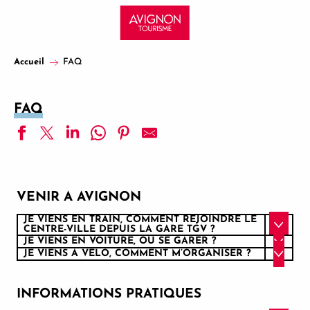
Aller
au
contenu
principal
Accueil
FAQ
FAQ
VENIR A AVIGNON
JE VIENS EN TRAIN, COMMENT REJOINDRE LE
CENTRE-VILLE DEPUIS LA GARE TGV ?
JE VIENS EN VOITURE, OÙ SE GARER ?
JE VIENS À VÉLO, COMMENT M’ORGANISER ?
INFORMATIONS PRATIQUES