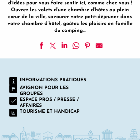
d’idées pour vous faire sentir ici, comme chez vous !
Ouvrez les volets d’une chambre d’hôtes au plein
cœur de la ville, savourer votre petit-déjeuner dans
votre chambre d’hôtel, goûtez les plaisirs en famille
du camping…
La Madeleine - Location de vacances
Domaine de Rhodes - Meublés
Le Mas de l'Ile
INFORMATIONS PRATIQUES
Chambres d'hôtes Les Faverolles
AVIGNON POUR LES
Hôtel Restaurant GOLDEN TULIP AVIGNON LE PARAD
GROUPES
Hôtel Restaurant Novotel Avignon Centre
ESPACE PROS / PRESSE /
Les Airis et le Mazet des Amants
AFFAIRES
Résidence Cowool
TOURISME ET HANDICAP
Hôtel Restaurant Le Cloître Saint-Louis
La Divine Comédie - Chambres d'hôtes
Mercure Avignon TGV Hôtel et Spa
Camélias Roses