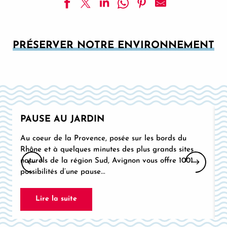
PRÉSERVER NOTRE
PRÉSERVER NOTRE ENVIRONNEMENT
ENVIRONNEMENT
Avignon et son territoire s’engagent activement
pour la protection de la biodiversité, l’amélioration
du cadre de vie et le tourisme durable. Découvrez
nos ressources...
PAUSE AU JARDIN
Au coeur de la Provence, posée sur les bords du
P
Rhône et à quelques minutes des plus grands sites
l
naturels de la région Sud, Avignon vous offre 1001
a
possibilités d’une pause...
Lire la suite