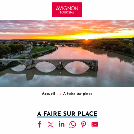
Aller
au
contenu
principal
Accueil
A faire sur place
A FAIRE SUR PLACE