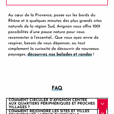
À vélo
Au cœur de la Provence, posée sur les bords du
Rhône et à quelques minutes des plus grands sites
naturels de la région Sud, Avignon vous offre 1001
En transports en commun
possibilités d’une pause nature pour vous
reconnecter à l’essentiel… Que vous ayez envie de
Excursionnistes
respirer, besoin de vous dépenser, ou tout
simplement la curiosité de découvrir de nouveaux
paysages,
découvrez nos balades et randos
!
En voiture électrique
Voies vertes
Voies vertes + voies partagées
FAQ
COMMENT CIRCULER D’AVIGNON CENTRE
AUX QUARTIERS PÉRIPHÉRIQUES ET PROCHES
VILLAGES ?
COMMENT REJOINDRE LES SITES ET VILLES