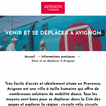
Aller
au
contenu
principal
VENIR ET SE DÉPLACER À AVIGNON
Accueil
Informations pratiques
Venir et se déplacer à Avignon
Très facile d’accès et idéalement située en Provence,
Avignon est une ville à taille humaine qui offre de
nombreuses solutions de mobilité douce. Tous les
moyens sont bons pour se déplacer dans la Cité des
papes et explorer la région : circuits vélo, circuits