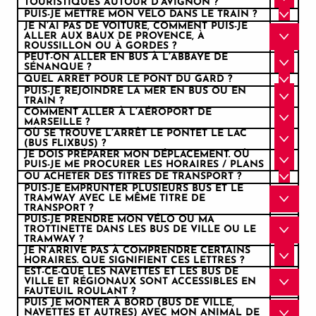
TOURISTIQUES AUTOUR D’AVIGNON ?
PUIS-JE METTRE MON VÉLO DANS LE TRAIN ?
JE N’AI PAS DE VOITURE, COMMENT PUIS-JE
ALLER AUX BAUX DE PROVENCE, À
ROUSSILLON OU À GORDES ?
PEUT-ON ALLER EN BUS À L’ABBAYE DE
SÉNANQUE ?
QUEL ARRÊT POUR LE PONT DU GARD ?
PUIS-JE REJOINDRE LA MER EN BUS OU EN
TRAIN ?
COMMENT ALLER À L’AÉROPORT DE
MARSEILLE ?
OÙ SE TROUVE L’ARRÊT LE PONTET LE LAC
(BUS FLIXBUS) ?
JE DOIS PRÉPARER MON DÉPLACEMENT. OÙ
PUIS-JE ME PROCURER LES HORAIRES / PLANS
OÙ ACHETER DES TITRES DE TRANSPORT ?
PUIS-JE EMPRUNTER PLUSIEURS BUS ET LE
TRAMWAY AVEC LE MÊME TITRE DE
TRANSPORT ?
PUIS-JE PRENDRE MON VÉLO OU MA
TROTTINETTE DANS LES BUS DE VILLE OU LE
TRAMWAY ?
JE N’ARRIVE PAS À COMPRENDRE CERTAINS
HORAIRES. QUE SIGNIFIENT CES LETTRES ?
EST-CE-QUE LES NAVETTES ET LES BUS DE
VILLE ET RÉGIONAUX SONT ACCESSIBLES EN
FAUTEUIL ROULANT ?
PUIS JE MONTER À BORD (BUS DE VILLE,
NAVETTES ET AUTRES) AVEC MON ANIMAL DE