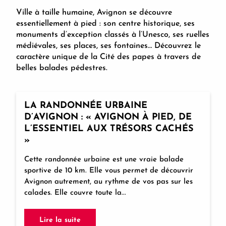
À vélo
Ville à taille humaine, Avignon se découvre
essentiellement à pied : son centre historique, ses
monuments d’exception classés à l’Unesco, ses ruelles
En transports en commun
médiévales, ses places, ses fontaines… Découvrez le
caractère unique de la Cité des papes à travers de
En navette fluviale
belles balades pédestres.
LA RANDONNÉE URBAINE
D’AVIGNON : « AVIGNON À PIED, DE
L’ESSENTIEL AUX TRÉSORS CACHÉS
»
Cette randonnée urbaine est une vraie balade
sportive de 10 km. Elle vous permet de découvrir
Avignon autrement, au rythme de vos pas sur les
calades. Elle couvre toute la...
Lire la suite