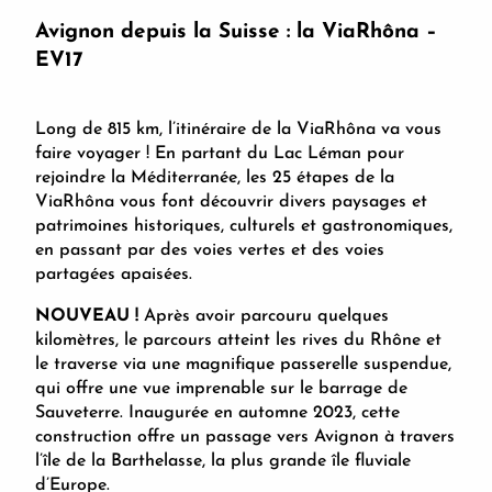
En voiture
Avignon depuis la Suisse : la ViaRhôna –
EV17
En bateau
Long de 815 km, l’itinéraire de la ViaRhôna va vous
En avion
faire voyager ! En partant du Lac Léman pour
rejoindre la Méditerranée, les 25 étapes de la
ViaRhôna vous font découvrir divers paysages et
patrimoines historiques, culturels et gastronomiques,
en passant par des voies vertes et des voies
partagées apaisées.
NOUVEAU !
Après avoir parcouru quelques
kilomètres, le parcours atteint les rives du Rhône et
le traverse via une magnifique passerelle suspendue,
qui offre une vue imprenable sur le barrage de
Sauveterre. Inaugurée en automne 2023, cette
construction offre un passage vers Avignon à travers
l’île de la Barthelasse, la plus grande île fluviale
d’Europe.