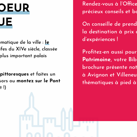
Rendez-vous à l’Office
COEUR
précieux conseils et b
UE
On conseille de prendr
la destination à pri
d’expériences !
matique de la ville :
le
fes du XIVe siècle, classée
Profitez-en aussi po
 plus important palais
Patrimoine
, votre Bib
brochure présente not
 pittoresques
et faites un
à Avignon et Villeneu
ésors ou
montez sur le Pont
thématiques à pied à
 !)