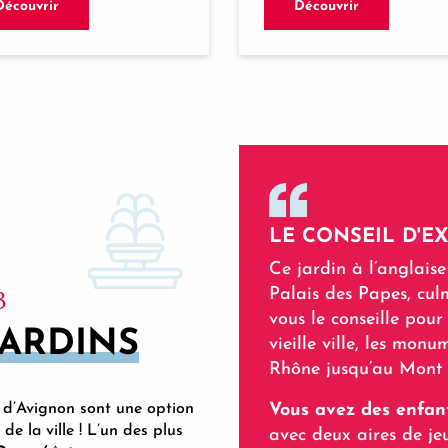
Découvrir
Découvrir
LE CONSEIL D'E
Ce jardin à l’anglaise
3
Palais des Papes, cu
vous le conseille pour
JARDINS
vieille ville, les mon
Rhône jusqu’au Mont 
s d’Avignon sont une option
Vous avez des enfan
de la ville ! L’un des plus
avec deux aires de jeu