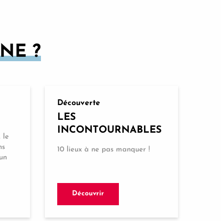
NE ?
Découverte
LES
INCONTOURNABLES
 le
ns
10 lieux à ne pas manquer !
’un
Découvrir