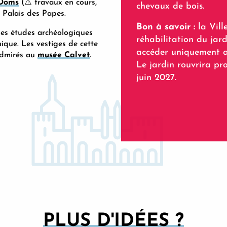
 Doms
(⚠️ travaux en cours,
chevaux de bois.
u Palais des Papes.
Bon à savoir :
la Vill
: les études archéologiques
réhabilitation du jar
ique. Les vestiges de cette
accéder uniquement a
admirés au
musée Calvet
.
Le jardin rouvrira pro
juin 2027.
PLUS D'IDÉES ?