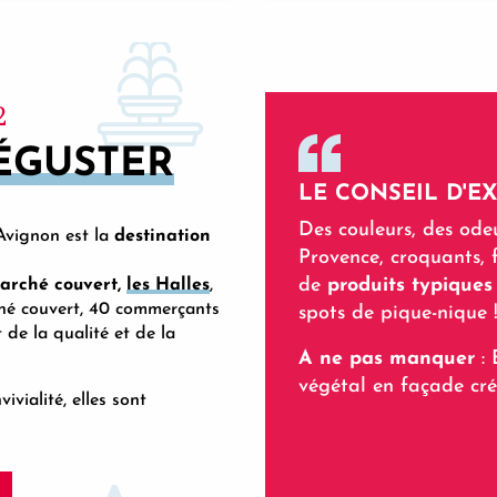
2
ÉGUSTER
LE CONSEIL D'E
Des couleurs, des ode
Avignon est la
destination
Provence, croquants, f
de
produits typiques
arché couvert,
les Halles
,
ché couvert, 40 commerçants
spots de pique-nique 
de la qualité et de la
A ne pas manquer
: 
végétal en façade cré
vialité, elles sont