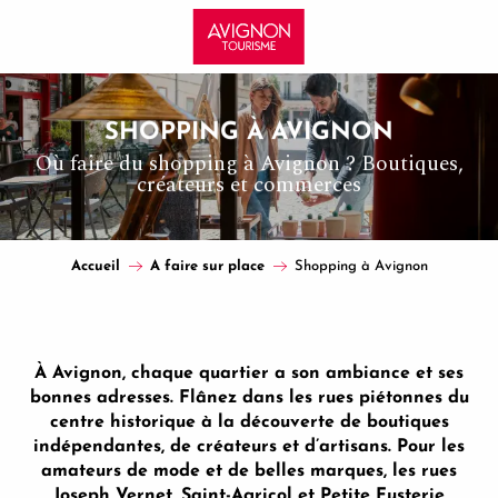
Aller
au
contenu
principal
SHOPPING À AVIGNON
Où faire du shopping à Avignon ? Boutiques,
créateurs et commerces
Accueil
A faire sur place
Shopping à Avignon
À Avignon, chaque quartier a son ambiance et ses
bonnes adresses. Flânez dans les rues piétonnes du
centre historique à la découverte de boutiques
indépendantes, de créateurs et d’artisans. Pour les
amateurs de mode et de belles marques, les rues
Joseph Vernet, Saint-Agricol et Petite Fusterie