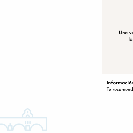
Una ve
ll
Información
Te recomenda