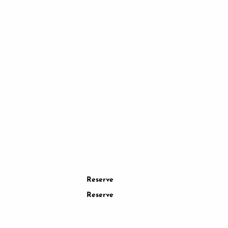
La mejor elección
EL PALACIO DE LOS PAPAS, 
AVIGNON Y LOS JARDINES D
LOS PAPAS
PUENTE DE AVIGNON
Reserve
Reserve