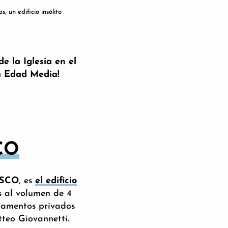
, un edificio insólito
e la Iglesia en el
la Edad Media!
CO
ESCO
, es
el edificio
s al volumen de 4
rtamentos privados
tteo Giovannetti.