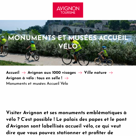
Aller
au
contenu
principal
MONUMENTS ET MUSÉES ACCUEIL
VÉLO
Accueil
Avignon aux 1000 visages
Ville nature
Avignon à vélo : tous en selle !
Monuments et musées Accueil Vélo
Visiter Avignon et ses monuments emblématiques à
vélo ? C’est possible ! Le palais des papes et le pont
d’Avignon sont labellisés accueil vélo, ce qui veut
dire que vous pouvez stationner et profiter de