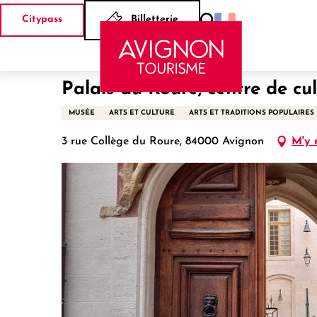
Aller
Citypass
Billetterie
au
Recherche
Accueil
Palais du Roure, centre de culture provençale
contenu
principal
Palais du Roure, centre de cu
MUSÉE
ARTS ET CULTURE
ARTS ET TRADITIONS POPULAIRES
3 rue Collège du Roure, 84000 Avignon
M'y 