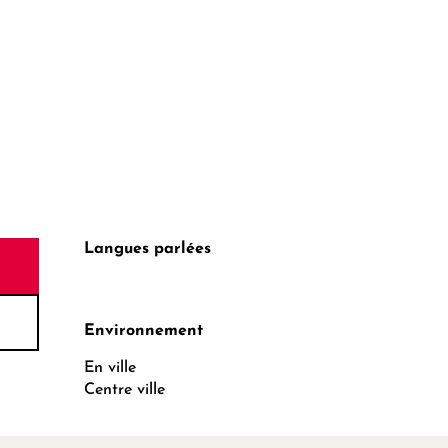
Langues parlées
Langues parlées
Environnement
Environnement
En ville
Centre ville