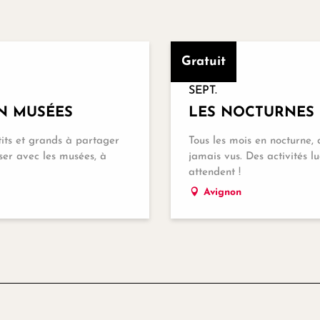
Gratuit
17
SEPT.
ON MUSÉES
LES NOCTURNES 
tits et grands à partager
Tous les mois en nocturne
ser avec les musées, à
jamais vus. Des activités lu
attendent !
Avignon