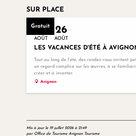
SUR PLACE
Gratuit
4
26
AOÛT
AOÛT
LES VACANCES D'ÉTÉ À AVIGN
Tout au long de l’été, des rendez-vous invitent pe
un regard complice sur les œuvres, à se familiari
créer et à inventer.
Avignon
Mis à jour le 19 juillet 2026 à 21:49
par Office de Tourisme Avignon Tourisme