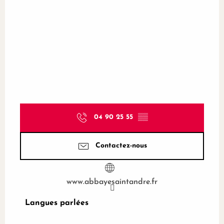
04 90 25 55
▒▒
Contactez-nous
www.abbayesaintandre.fr
Langues parlées
Langues parlées