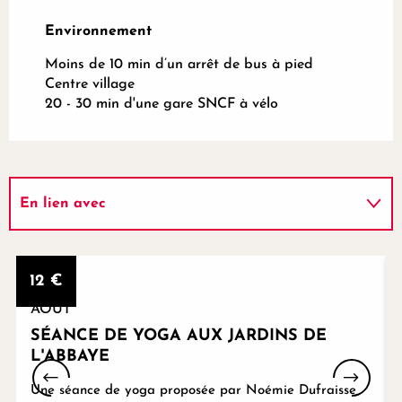
Environnement
Environnement
Moins de 10 min d’un arrêt de bus à pied
Centre village
20 - 30 min d'une gare SNCF à vélo
En lien avec
Se trouve sur le parcours de...
5
12
€
AOÛT
SÉANCE DE YOGA AUX JARDINS DE
L'ABBAYE
Une séance de yoga proposée par Noémie Dufraisse