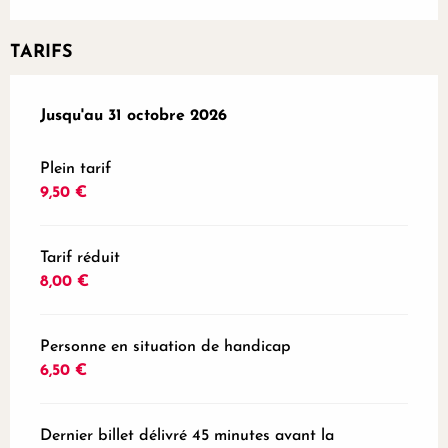
TARIFS
Du
Jusqu'au
1 mars 2026
31 octobre 2026
au
31 octobre 2026
Plein tarif
9,50 €
Tarif réduit
8,00 €
Personne en situation de handicap
6,50 €
Dernier billet délivré 45 minutes avant la