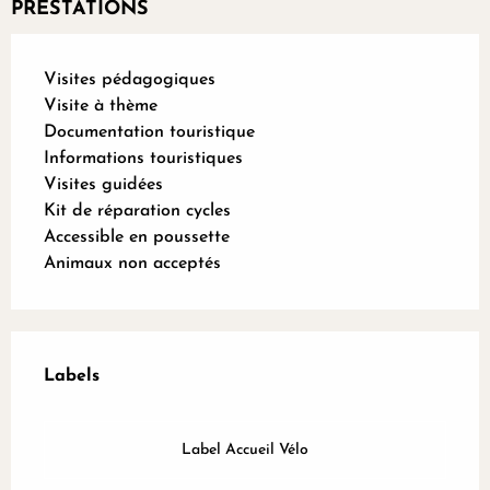
PRESTATIONS
Visites pédagogiques
Visite à thème
Documentation touristique
Informations touristiques
Visites guidées
Kit de réparation cycles
Accessible en poussette
Animaux non acceptés
Offres de prestations
Labels
Labels
Label Accueil Vélo