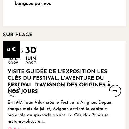
Langues parlées
Langues parlées
SUR PLACE
Réservable
29
30
8
€
JUIL.
JUIN
2026
2027
VISITE GUIDÉE DE L'EXPOSITION LES
CLÉS DU FESTIVAL, L’AVENTURE DU
FESTIVAL D’AVIGNON DES ORIGINES À
NOS JOURS
En 1947, Jean Vilar crée le Festival d’Avignon. Depuis,
chaque mois de juillet, Avignon devient la capitale
mondiale du spectacle vivant. La Cité des Papes se
métamorphose en...