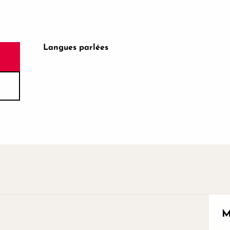
Langues parlées
Langues parlées
M