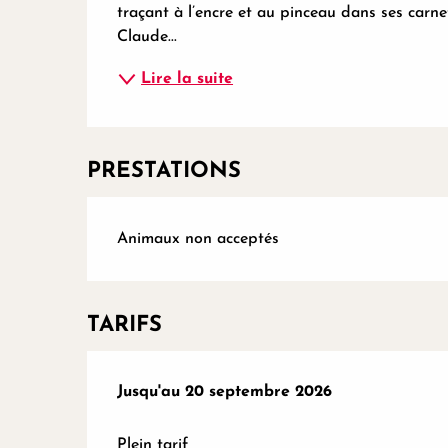
traçant à l’encre et au pinceau dans ses carnet
Claude...
Lire la suite
PRESTATIONS
Animaux non acceptés
TARIFS
Du
Jusqu'au
14 février 2026
20 septembre 2026
au
20 septembre 2026
Plein tarif