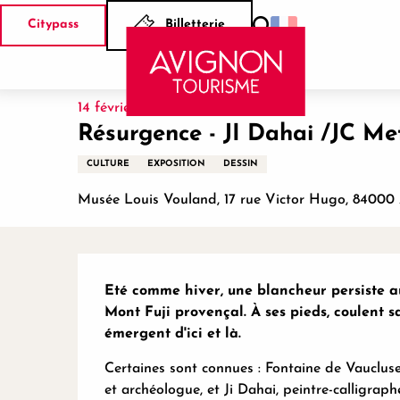
Aller
Citypass
Billetterie
au
Recherche
Accueil
Résurgence - JI Dahai /JC Meffre - Carte blanch
contenu
principal
14 février > 20 septembre
Résurgence - JI Dahai /JC Me
CULTURE
EXPOSITION
DESSIN
Musée Louis Vouland, 17 rue Victor Hugo, 84000
Description
Eté comme hiver, une blancheur persiste a
Mont Fuji provençal. À ses pieds, coulent s
émergent d'ici et là.
Certaines sont connues : Fontaine de Vaucluse
et archéologue, et Ji Dahai, peintre-calligraph