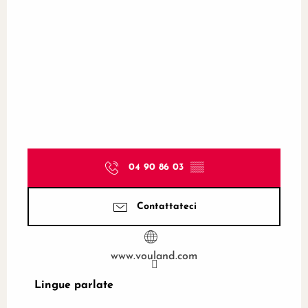
04 90 86 03
▒▒
Contattateci
www.vouland.com
Lingue parlate
Lingue parlate