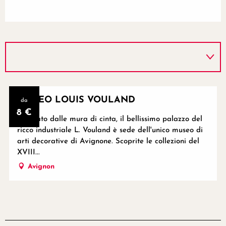
Riservabile
MUSEO LOUIS VOULAND
da
8
€
Riparato dalle mura di cinta, il bellissimo palazzo del
ricco industriale L. Vouland è sede dell'unico museo di
arti decorative di Avignone. Scoprite le collezioni del
XVIII...
Avignon