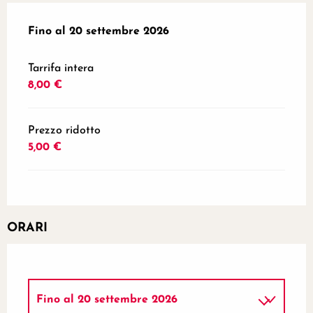
Dal
Fino al
14 febbraio 2026
20 settembre 2026
al
20 settembre 2026
Tarrifa intera
8,00 €
Prezzo ridotto
5,00 €
ORARI
Fino al
20 settembre 2026