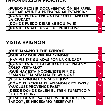
INFORMACIÓN PRÁCTICA
¿PUEDO RECIBIR DOCUMENTACIÓN EN PAPEL
QUE ME AYUDE A PREPARAR MI ESTANCIA?
¿DÓNDE PUEDO ENCONTRAR UN PLANO DE
LA CIUDAD?
¿DÓNDE PUEDO DEJAR MI EQUIPAJE?
¿DÓNDE ESTÁN LOS ASEOS PÚBLICOS?
VISITA AVIGNON
¿QUÉ TAMAÑO TIENE AVIÑÓN?
¿QUÉ HAY QUE VER EN AVIÑÓN?
¿HAY VISITAS GUIADAS POR LA CIUDAD?
¿DÓNDE ESTÁ EL PALACIO DE LOS PAPAS Y
CÓMO VISITARLO?
¿QUÉ HAY ESTA NOCHE/ESTE FIN DE
SEMANA/ESTA SEMANA EN AVIÑÓN?
¿VISITA AVIÑÓN CON SUS HIJOS?
¿CÓMO FUNCIONA EL AVIGNON CITY PASS /
VAUCLUSE PROVENCE PASS?
¿DESDE DÓNDE SALEN EL TREN TURÍSTICO Y
EL CITY TOUR?
¿DESDE DÓNDE SALEN LOS CRUCEROS EN
BARCO? ¿ES NECESARIO RESERVAR?