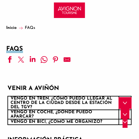
Aller
au
contenu
principal
Inicio
FAQs
FAQS
VENIR A AVIÑÓN
VENGO EN TREN. ¿CÓMO PUEDO LLEGAR AL
CENTRO DE LA CIUDAD DESDE LA ESTACIÓN
DEL TGV?
VENGO EN COCHE, ¿DÓNDE PUEDO
APARCAR?
VENGO EN BICI, ¿CÓMO ME ORGANIZO?