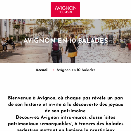
Aller
au
contenu
principal
AVIGNON EN 10 BALADES
Accueil
Avignon en 10 balades
Bienvenue à Avignon, où chaque pas révèle un pan
de son histoire et invite à la découverte des joyaux
de son patrimoine.
Découvrez Avignon intra-muros, classé “sites
patrimoniaux remarquables”, à travers des balades
pédestres mettant en lumière le prestigieux