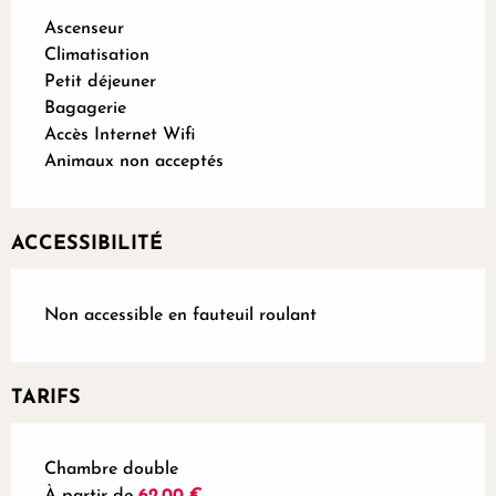
Ascenseur
Climatisation
Petit déjeuner
Bagagerie
Accès Internet Wifi
Animaux non acceptés
ACCESSIBILITÉ
Non accessible en fauteuil roulant
TARIFS
Tarifs 2026
Chambre double
À partir de
62,00 €