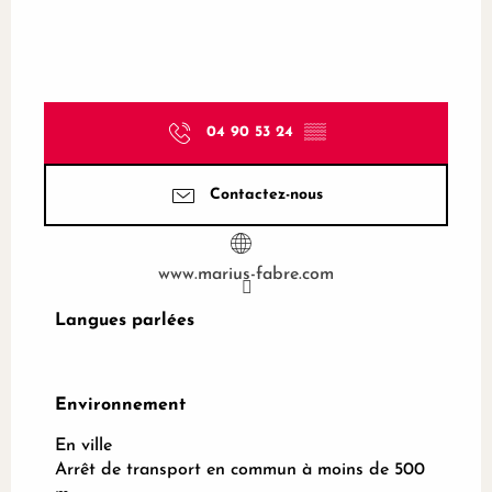
04 90 53 24
▒▒
Contactez-nous
www.marius-fabre.com
Langues parlées
Langues parlées
Environnement
Environnement
En ville
Arrêt de transport en commun à moins de 500