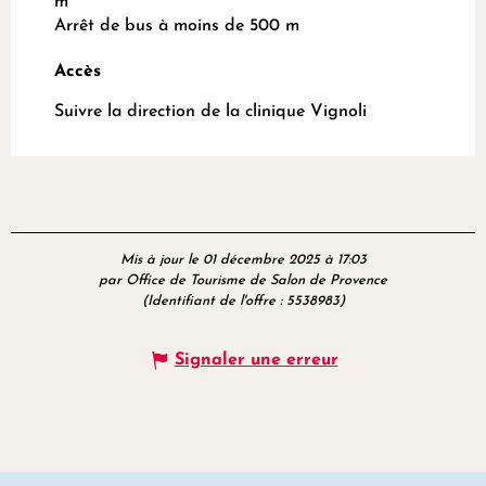
m
Arrêt de bus à moins de 500 m
Accès
Accès
Suivre la direction de la clinique Vignoli
Mis à jour le 01 décembre 2025 à 17:03
par Office de Tourisme de Salon de Provence
(Identifiant de l'offre :
5538983
)
Signaler une erreur