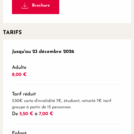
Brochure
TARIFS
Du
Jusqu'au
30 mars 2026
23 décembre 2026
au
23 décembre 2026
Adulte
8,00 €
Tarif réduit
5.50€ carte d'invalidité 7€, étudiant, retraité 7€ tarif
groupe à partir de 15 personnes
De
5,50 €
à
7,00 €
Enfant