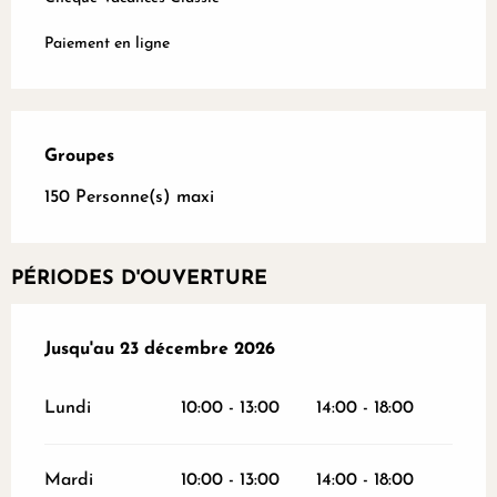
Paiement en ligne
Groupes
Groupes
150 Personne(s) maxi
PÉRIODES D'OUVERTURE
Du
Jusqu'au
30 mars 2026
23 décembre 2026
au
23 décembre 2026
Lundi
10:00 - 13:00
14:00 - 18:00
Mardi
10:00 - 13:00
14:00 - 18:00