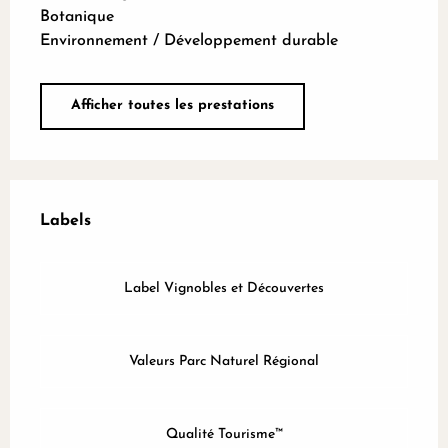
Botanique
Environnement / Développement durable
Afficher toutes les prestations
Offres de prestations
Labels
Labels
Label Vignobles et Découvertes
Valeurs Parc Naturel Régional
Qualité Tourisme™