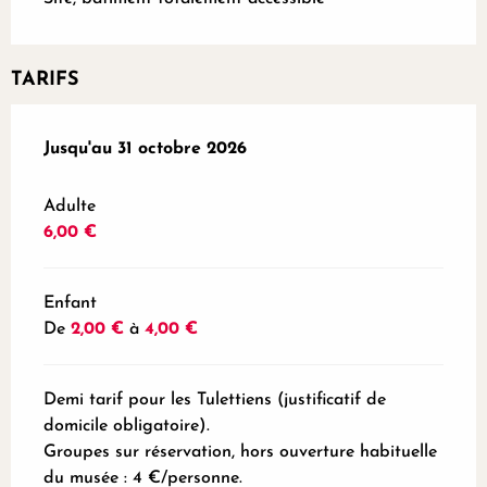
TARIFS
Du
Jusqu'au
4 avril 2026
31 octobre 2026
au
31 octobre 2026
Adulte
6,00 €
Enfant
De
2,00 €
à
4,00 €
Demi tarif pour les Tulettiens (justificatif de
domicile obligatoire).
Groupes sur réservation, hors ouverture habituelle
du musée : 4 €/personne.