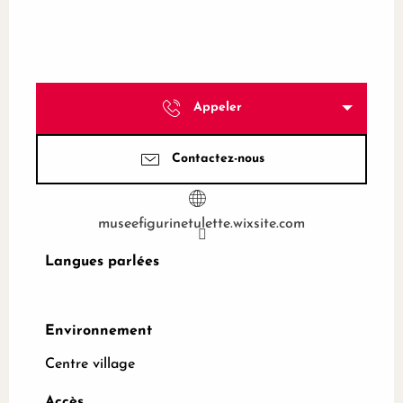
Appeler
Contactez-nous
museefigurinetulette.wixsite.com
Langues parlées
Langues parlées
Environnement
Environnement
Centre village
Accès
Accès