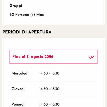
Gruppi
Gruppi
60 Persona (s) Max
PERIODI DI APERTURA
Fino al
31 agosto 2026
Dal
4 aprile 2026
al
30 giugno 2026
Mercoledì
14:30 - 18:30
Dal
1 settembre 2026
al
31 ottobre 2026
Giovedì
14:30 - 18:30
Venerdì
14:30 - 18:30