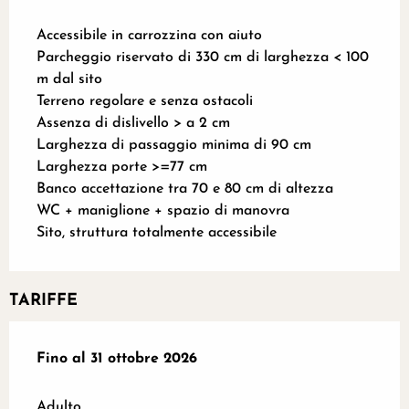
Accessibile in carrozzina con aiuto
Parcheggio riservato di 330 cm di larghezza < 100
m dal sito
Terreno regolare e senza ostacoli
Assenza di dislivello > a 2 cm
Larghezza di passaggio minima di 90 cm
Larghezza porte >=77 cm
Banco accettazione tra 70 e 80 cm di altezza
WC + maniglione + spazio di manovra
Sito, struttura totalmente accessibile
TARIFFE
Dal
Fino al
4 aprile 2026
31 ottobre 2026
al
31 ottobre 2026
Adulto