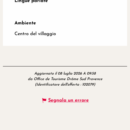
Lingue parlate
Lingue parlate
Ambiente
Ambiente
Centro del villaggio
Aggiornato il 08 luglio 2026 A 09:58
da Office de Tourisme Drôme Sud Provence
(Identificatore dell'offerta :
102079
)
Segnala un errore