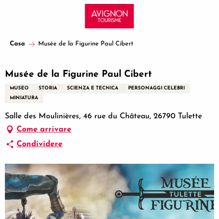
Aller
au
contenu
principal
Casa
Musée de la Figurine Paul Cibert
Musée de la Figurine Paul Cibert
MUSEO
STORIA
SCIENZA E TECNICA
PERSONAGGI CELEBRI
MINIATURA
Salle des Moulinières, 46 rue du Château, 26790 Tulette
Come arrivare
Condividere