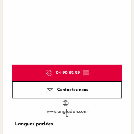
04 90 82 29
▒▒
Contactez-nous
www.angladon.com
Langues parlées
Langues parlées