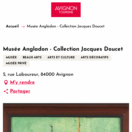
Aller
au
contenu
principal
Accueil
Musée Angladon - Collection Jacques Doucet
Partenaire certifié
Musée Angladon - Collection Jacques Doucet
MUSÉE
BEAUX ARTS
ARTS ET CULTURE
ARTS DÉCORATIFS
MUSÉE PRIVÉ
5, rue Laboureur, 84000 Avignon
M'y rendre
Partager