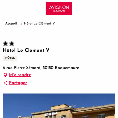
Aller
au
contenu
principal
Accueil
Hôtel Le Clément V
Hôtel Le Clément V
HÔTEL
6 rue Pierre Sémard, 30150 Roquemaure
M'y rendre
Partager