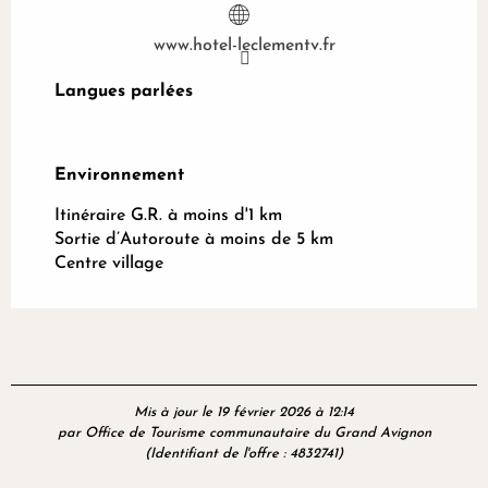
www.hotel-leclementv.fr
Langues parlées
Langues parlées
Environnement
Environnement
Itinéraire G.R. à moins d'1 km
Sortie d’Autoroute à moins de 5 km
Centre village
Mis à jour le 19 février 2026 à 12:14
par Office de Tourisme communautaire du Grand Avignon
(Identifiant de l'offre :
4832741
)