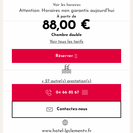
Voir les horaires
Attention: Horaires non garantis aujourd'hui
À partir de
88,00 €
Chambre double
Voir tous les tarifs
Réserver
Piscine
+ 27 autre(s) prestation(s)
04 66 82 67
▒▒
Contactez-nous
www.hotel-leclementv.fr