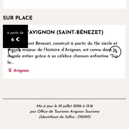
SUR PLACE
Réservable
PONT D'AVIGNON (SAINT-BÉNEZET)
à partir de
6
€
Le pont Saint Bénezet, construit à partir du 12e siècle et
témoin majeur de l’histoire d’Avignon, est connu dans le
monde entier grâce à sa célèbre chanson enfantine "Sur
le...
Avignon
Mis à jour le 10 juillet 2026 à 15:16
par Office de Tourisme Avignon Tourisme
(Identifiant de l'offre :
7701197
)