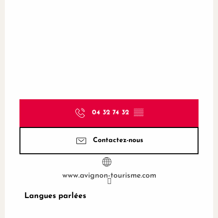
04 32 74 32
▒▒
Contactez-nous
www.avignon-tourisme.com
Langues parlées
Langues parlées