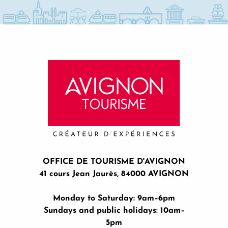
Guided Tour in English: Relatum: Lee Ufan at the Palais d
Les vacances d'été à Avignon Musées
Stage J'apprends à nager
OFFICE DE TOURISME D'AVIGNON
41 cours Jean Jaurès, 84000 AVIGNON
Monday to Saturday: 9am–6pm
Sundays and public holidays: 10am–
5pm