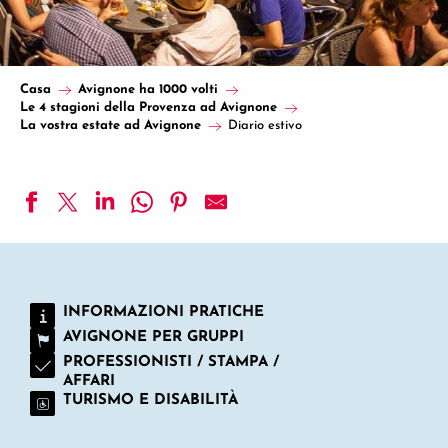
Casa
Avignone ha 1000 volti
Le 4 stagioni della Provenza ad Avignone
La vostra estate ad Avignone
Diario estivo
Stages nature chez Semailles
Gli appuntamenti con la musica elettronica al Kabarouf
Aquafitness allo Stadio acquatico
INFORMAZIONI PRATICHE
Visita guidata in inglese “Relatum: Lee Ufan al Palazzo dei
AVIGNONE PER GRUPPI
Serate a tema al ristorante Bagatelle
Giornate gratuite di avviamento alle tecniche e ai comporta
PROFESSIONISTI / STAMPA /
AFFARI
Visites commentées thématiques de la Maison Jean Vilar - 
TURISMO E DISABILITÀ
Le Palais raconté aux petits et aux grands
Stage jeune public au centre équestre