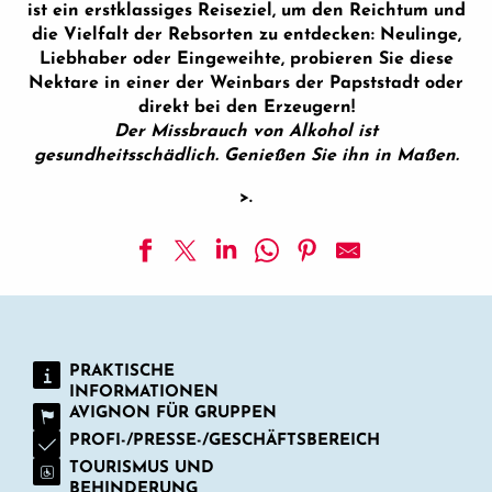
ist ein erstklassiges Reiseziel, um den Reichtum und
die Vielfalt der Rebsorten zu entdecken: Neulinge,
Liebhaber oder Eingeweihte, probieren Sie diese
Nektare in einer der Weinbars der Papststadt oder
direkt bei den Erzeugern!
Der Missbrauch von Alkohol ist
gesundheitsschädlich. Genießen Sie ihn in Maßen.
>.
Domaine Saint-Pierre D'escarvaillac
Le Carré du Palais
Der Wein vor sich selbst
PRAKTISCHE
Demazet der Keller
INFORMATIONEN
Cave les 3 bouteilles
AVIGNON FÜR GRUPPEN
Domaine du Bois de Saint Jean
PROFI-/PRESSE-/GESCHÄFTSBEREICH
Haus Quiot
TOURISMUS UND
Domäne Le Pointu
BEHINDERUNG