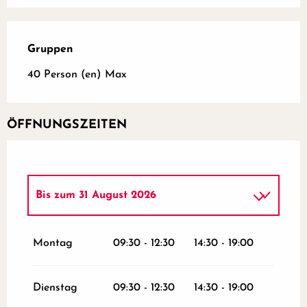
Gruppen
Gruppen
40 Person (en) Max
ÖFFNUNGSZEITEN
Bis zum
31 August 2026
vom
2 Januar 2026
bis zum
31 März
2026
Montag
09:30 - 12:30
14:30 - 19:00
vom
1 April 2026
bis zum
30 Juni 2026
Dienstag
09:30 - 12:30
14:30 - 19:00