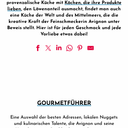
provenzalische Küche mit
Köchen, die ihre Produkte
lieben
, den Löwenanteil ausmacht, findet man auch
eine Küche der Welt und des Mittelmeers, die die
kreative Kraft der Feinschmeckerin Avignon unter
Beweis stellt. Hier ist für jeden Geschmack und jede
Vorliebe etwas dabei!
L'Explo / Bar für handwerklich hergestellte Biere
Crok N'Cook
CREPERIE DES PAPES
Brasserie du Conservatoire und Weinbar
Akt 2
La Mirande - La Table Haute
Restaurant Le 26
GOURMETFÜHRER
Die Gabel
Vinotage - Weinkahn
Eine Auswahl der besten Adressen, lokalen Nuggets
Le Cèdre
und kulinarischen Talente, die Avignon und seine
Restaurant Italian Queen