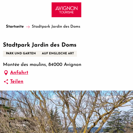
Aller
au
contenu
principal
Startseite
Stadtpark Jardin des Doms
Stadtpark Jardin des Doms
PARK UND GARTEN
AUF ENGLISCHE ART
Montée des moulins, 84000 Avignon
Anfahrt
Teilen