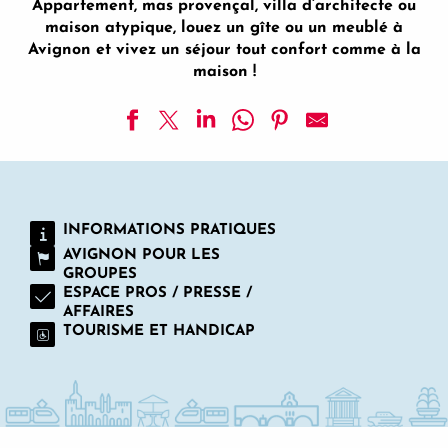
Appartement, mas provençal, villa d’architecte ou
maison atypique, louez un gîte ou un meublé à
Avignon et vivez un séjour tout confort comme à la
maison !
Le cloître des Augustins 5 étoiles Spa & Fitness
Les Peupliers
Dream Avignon -Maison et appartements meublés
INFORMATIONS PRATIQUES
Les Airis et le Mazet des Amants
AVIGNON POUR LES
L'Oriflamme / Le Travertin
GROUPES
A La Terrasse d'Avignon - Location de vacances
ESPACE PROS / PRESSE /
Gîtes BLANCHE FLEUR
AFFAIRES
Appartement le Ventoux - Le Philippe Le Bel
TOURISME ET HANDICAP
Maison de Casarie
La Petite Rive - Les Tilleuls
Mas des Rabasses
Logis de la Castagne