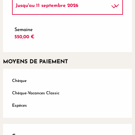
Jusqu'au
11 septembre 2026
Du
1 novembre 2025
au
24 avril 2026
Semaine
550,00 €
Du
25 avril 2026
au
29 mai 2026
Du
12 septembre 2026
au
25 décembre
2026
MOYENS DE PAIEMENT
Chèque
Chèque-Vacances Classic
Espèces