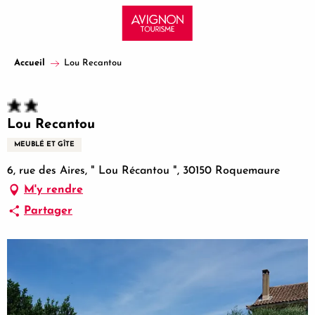
Aller
au
contenu
principal
Accueil
Lou Recantou
Lou Recantou
MEUBLÉ ET GÎTE
6, rue des Aires, " Lou Récantou ", 30150 Roquemaure
M'y rendre
Partager