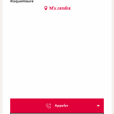
Roquemaure
M'y rendre
Appeler