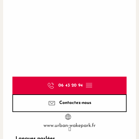
06 43 20 94
▒▒
Contactez-nous
www.urban-wakepark.fr
Langues parlées
Langues parlées