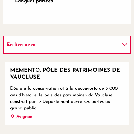
Langues parlées
Langues parlées
En lien avec
Propose la visite guidée ...
MEMENTO, PÔLE DES PATRIMOINES DE
VAUCLUSE
Dédié à la conservation et à la découverte de 3 000
ans d’histoire, le pôle des patrimoines de Vaucluse
construit par le Département ouvre ses portes au
grand public.
Avignon