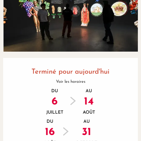
Ouverture et coordonnées
Terminé pour aujourd'hui
Voir les horaires
DU
AU
6
14
JUILLET
AOÛT
DU
AU
16
31