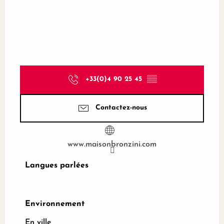
+33(0)4 90 25 45
▒▒
Contactez-nous
www.maisonbronzini.com
Langues parlées
Langues parlées
Environnement
Environnement
En ville