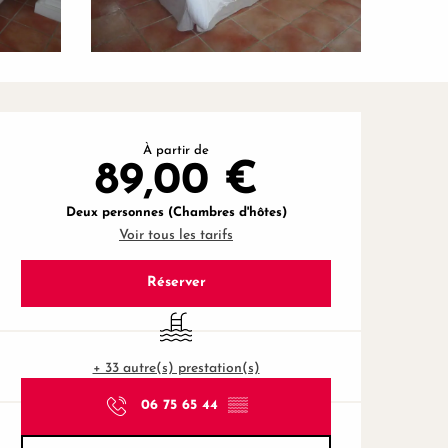
Ouverture et coordonnées
À partir de
89,00 €
Deux personnes (Chambres d'hôtes)
Voir tous les tarifs
Réserver
Piscine
+ 33 autre(s) prestation(s)
06 75 65 44
▒▒