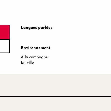
Langues parlées
Langues parlées
Environnement
Environnement
A la campagne
En ville