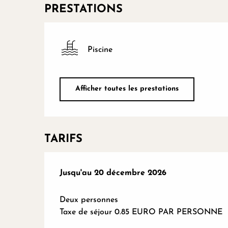
PRESTATIONS
Piscine
Afficher toutes les prestations
TARIFS
Du
Jusqu'au
17 janvier 2026
20 décembre 2026
au
20 décembre 2026
Deux personnes
Taxe de séjour 0.85 EURO PAR PERSONNE