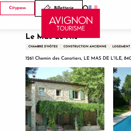
Aller
Citypass
Billetterie
au
Recherche
Accueil
Le Mas de l'Ile
contenu
principal
Le Mas de l'Ile
CHAMBRE D'HÔTES
CONSTRUCTION ANCIENNE
LOGEMENT 
1261 Chemin des Canotiers, LE MAS DE L'ILE, 8