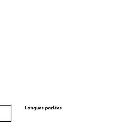
Langues parlées
Langues parlées