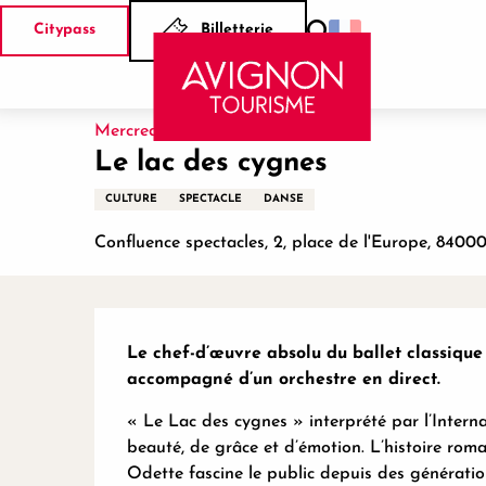
Aller
Citypass
Billetterie
au
Recherche
Accueil
Le lac des cygnes
contenu
principal
Mercredi 7 avril 2027 à 20:00
Le lac des cygnes
CULTURE
SPECTACLE
DANSE
Confluence spectacles, 2, place de l'Europe, 8400
Description
Le chef-d’œuvre absolu du ballet classique 
accompagné d’un orchestre en direct.
« Le Lac des cygnes » interprété par l’Internat
beauté, de grâce et d’émotion. L’histoire roma
Odette fascine le public depuis des génératio