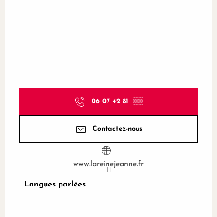
06 07 42 81
▒▒
Contactez-nous
www.lareinejeanne.fr
Langues parlées
Langues parlées