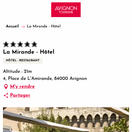
Aller
au
contenu
principal
Accueil
La Mirande - Hôtel
La Mirande - Hôtel
HÔTEL - RESTAURANT
Altitude : 21m
4, Place de L'Amirande, 84000 Avignon
M'y rendre
Partager