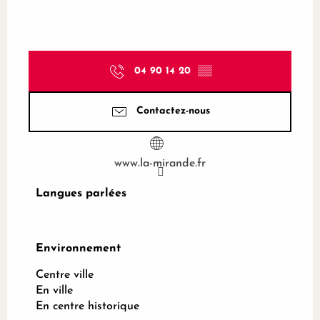
04 90 14 20
▒▒
Contactez-nous
www.la-mirande.fr
Langues parlées
Langues parlées
Environnement
Environnement
Centre ville
En ville
En centre historique