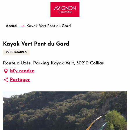
Aller
au
contenu
principal
Accueil
Kayak Vert Pont du Gard
Kayak Vert Pont du Gard
PRESTATAIRES
Route d'Uzès, Parking Kayak Vert, 30210 Collias
M'y rendre
Partager