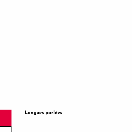
Langues parlées
Langues parlées