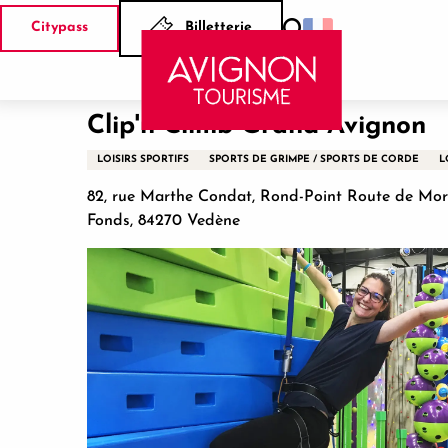
Aller
Citypass
Billetterie
au
Recherche
Accueil
Clip'n Climb Grand Avignon
contenu
principal
Clip'n Climb Grand Avignon
LOISIRS SPORTIFS
SPORTS DE GRIMPE / SPORTS DE CORDE
L
82, rue Marthe Condat, Rond-Point Route de Morièr
Fonds, 84270 Vedène