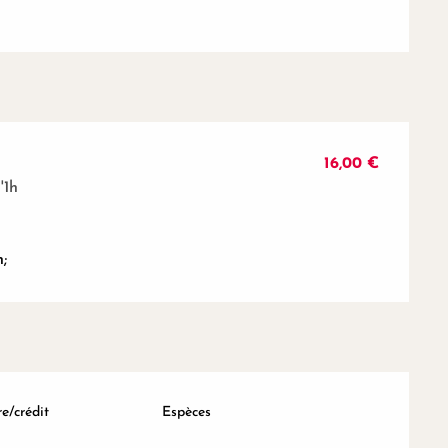
16,00 €
'1h
;
e/crédit
Espèces