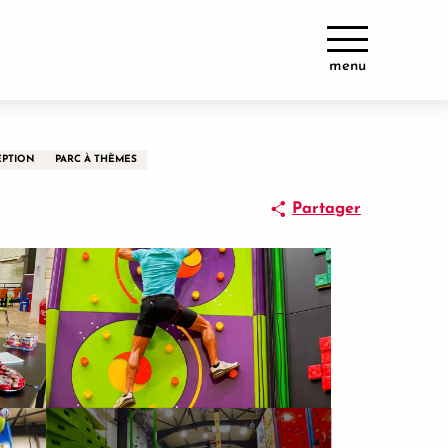
menu
EPTION
PARC À THÈMES
Partager