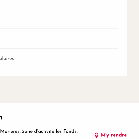
olaires
n
rières, zone d'activité les Fonds,
M'y rendre