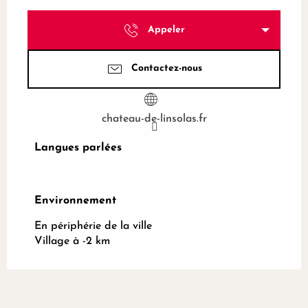
Appeler
Contactez-nous
chateau-de-linsolas.fr
Langues parlées
Langues parlées
Environnement
Environnement
En périphérie de la ville
Village à -2 km