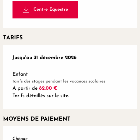
Centre Equestre
TARIFS
Du
Jusqu'au
6 janvier 2025
31 décembre 2026
au
31 décembre 2026
Enfant
tarifs des stages pendant les vacances scolaires
À partir de
82,00 €
Tarifs détaillés sur le site.
MOYENS DE PAIEMENT
Chèque