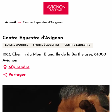
Aller
au
contenu
principal
Accueil
Centre Equestre d'Avignon
Centre Equestre d'Avignon
LOISIRS SPORTIFS
SPORTS ÉQUESTRES
CENTRE ÉQUESTRE
1083, Chemin du Mont Blanc, Ile de la Barthelasse, 84000
Avignon
M'y rendre
Partager