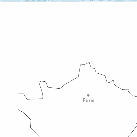
Michael Kenna « Paysages de Corée du Sud »
Campus sonore
Bien Bon ! Le festival gourmand du Grand Avignon
Trois voies pour un monde