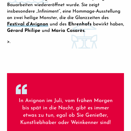
Bauarbeiten wiedereröffnet wurde. Sie zeigt
insbesondere „Infiniment“, eine Hommage-Ausstellung
an zwei heilige Monster, die die Glanzzeiten des
Festival d’Avignon
und des
Ehrenhofs
bewirkt haben,
Gérard Philipe
und
Maria Casarès
.
>.
In Avignon im Juli, vom frühen Morgen
bis spät in die Nacht, gibt es immer
etwas zu tun, egal ob Sie Genießer,
Kunstliebhaber oder Weinkenner sind!