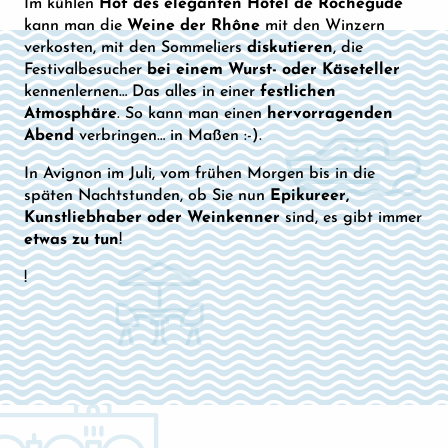
Im kühlen
Hof des eleganten Hôtel de Rochegude
kann man die
Weine der Rhône
mit den Winzern
verkosten, mit den Sommeliers
diskutieren
, die
Festivalbesucher
bei einem Wurst- oder Käseteller
kennenlernen… Das alles in einer
festlichen
Atmosphäre
. So kann man einen
hervorragenden
Abend
verbringen… in Maßen :-).
In Avignon im Juli, vom frühen Morgen bis in die
späten Nachtstunden, ob Sie nun
Epikureer,
Kunstliebhaber oder Weinkenner
sind, es gibt immer
etwas zu tun
!
!