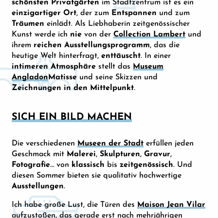
schönsten Privatgärten
im Stadtzentrum ist es ein
einzigartiger Ort
, der zum
Entspannen
und zum
Träumen
einlädt. Als Liebhaberin zeitgenössischer
Kunst werde ich
nie
von der
Collection Lambert
und
ihrem
reichen Ausstellungsprogramm
, das die
heutige Welt hinterfragt,
enttäuscht
. In einer
intimeren Atmosphäre
stellt das
Museum
Angladon
Matisse
und seine Skizzen und
Zeichnungen in den Mittelpunkt
.
SICH EIN BILD MACHEN
Die verschiedenen
Museen der Stadt
erfüllen jeden
Geschmack mit
Malerei
,
Skulpturen
,
Gravur
,
Fotografie
… von
klassisch
bis
zeitgenössisch
. Und
diesen Sommer bieten sie qualitativ hochwertige
Ausstellungen
.
Ich habe große Lust, die Türen des
Maison Jean Vilar
aufzustoßen, das gerade erst nach mehrjährigen