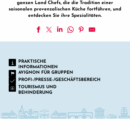
ganzen Land Chefs, die die Tradition einer
saisonalen provenzalischen Küche fortführen, und
entdecken Sie ihre Spezialitäten.
Italie Là-Bas-Ré
Restaurant Le Goût du Jour
Akt 2
PRAKTISCHE
Restaurant Sevin
INFORMATIONEN
O' Papilles
AVIGNON FÜR GRUPPEN
Maison de la Tour
PROFI-/PRESSE-/GESCHÄFTSBEREICH
Hiély-Lucullus
TOURISMUS UND
La Mirande - Das gastronomische Restaurant
BEHINDERUNG
Jacqueline
Le Prieuré
Zwischen Weinreben und Garrigue
Auberge de Cassagne & Spa