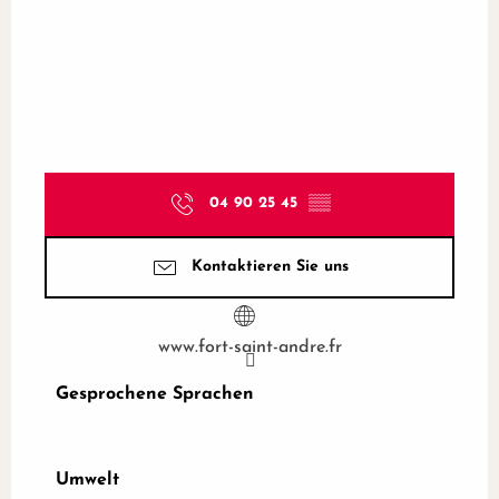
04 90 25 45
▒▒
Kontaktieren Sie uns
www.fort-saint-andre.fr
Gesprochene Sprachen
Gesprochene Sprachen
Umwelt
Umwelt