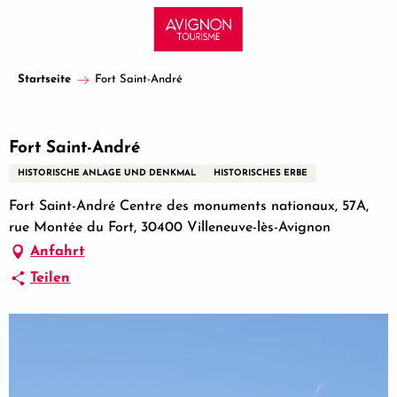
Aller
au
contenu
principal
Startseite
Fort Saint-André
Partenaire certifié
Fort Saint-André
HISTORISCHE ANLAGE UND DENKMAL
HISTORISCHES ERBE
Fort Saint-André Centre des monuments nationaux, 57A,
rue Montée du Fort, 30400 Villeneuve-lès-Avignon
Anfahrt
Teilen