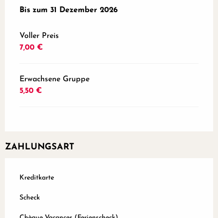
ab
Bis zum
2 Januar 2026
31 Dezember 2026
bis zum
31 Dezember 2026
Voller Preis
7,00 €
Erwachsene Gruppe
5,50 €
ZAHLUNGSART
Kreditkarte
Scheck
Chèque Vacances (Ferienscheck)