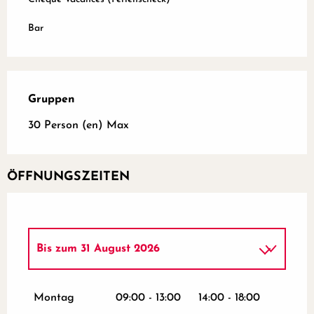
Bar
Gruppen
Gruppen
30 Person (en) Max
ÖFFNUNGSZEITEN
Bis zum
31 August 2026
vom
2 Januar 2026
bis zum
7 Januar
2026
Montag
09:00 - 13:00
14:00 - 18:00