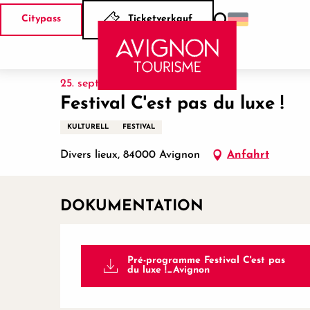
Aller
Citypass
Ticketverkauf
au
Suche
Startseite
Festival C'est pas du luxe !
contenu
principal
25. september > 27. september
Festival C'est pas du luxe !
KULTURELL
FESTIVAL
Divers lieux, 84000 Avignon
Anfahrt
DOKUMENTATION
Pré-programme Festival C'est pas
du luxe !_Avignon