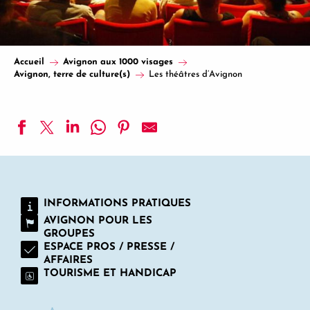
Accueil
Avignon aux 1000 visages
Avignon, terre de culture(s)
Les théâtres d’Avignon
Le Totem, Scène conventionnée d'intérêt national Art, enfan
Artéphile Théâtre
Amis du Théâtre Populaire - ATP
INFORMATIONS PRATIQUES
Fabrik Théâtre
AVIGNON POUR LES
Théâtre de la Tache d'Encre
GROUPES
Opéra Grand Avignon
ESPACE PROS / PRESSE /
Théâtre Au Chapeau Rouge
AFFAIRES
Les Hivernales - CDCN d'Avignon
TOURISME ET HANDICAP
Théâtre Golovine
Théâtre La Luna